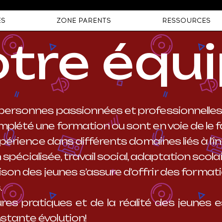
ÉS
ZONE PARENTS
RESSOURCES
tre équ
 personnes passionnées et professionnelles
plété une formation ou sont en voie de le fa
expérience dans différents domaines liés 
spécialisée, travail social, adaptation scola
ison des jeunes s’assure d’offrir des fo
.
ures pratiques et de la réalité des jeunes e
tante évolution!