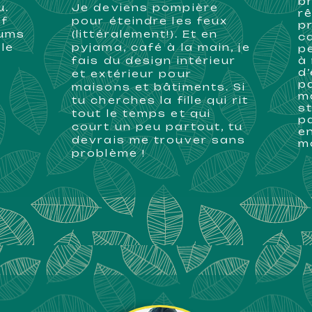
br
u.
Je deviens pompière
rê
of
pour éteindre les feux
p
hums
(littéralement!). Et en
c
rle
pyjama, café à la main, je
p
fais du design intérieur
à
d’
t
et extérieur pour
pa
maisons et bâtiments. Si
m
tu cherches la fille qui rit
s
tout le temps et qui
p
court un peu partout, tu
en
devrais me trouver sans
m
problème !