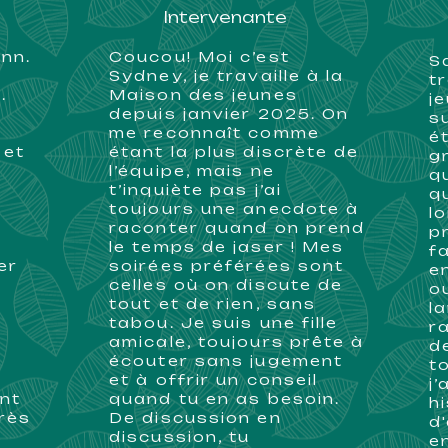
Intervenante
Ann.
Coucou! Moi c’est
Sa
Sydney, je travaille à la
t
.
Maison des jeunes
j
depuis janvier 2025. On
s
me reconnaît comme
é
 et
étant la plus discrète de
g
l’équipe, mais ne
q
t’inquiète pas j’ai
q
toujours une anecdote à
l
raconter quand on prend
p
le temps de jaser ! Mes
f
er
soirées préférées sont
en
celles où on discute de
o
tout et de rien, sans
l
tabou. Je suis une fille
r
amicale, toujours prête à
d
écouter sans jugement
t
et à offrir un conseil
j
nt
quand tu en as besoin.
h
très
De discussion en
d
s
discussion, tu
e