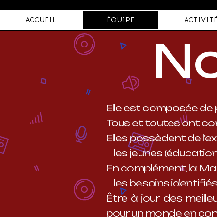
ACCUEIL
ÉQUIPE
ACTIVIT
No
​Elle est composée de
Tous et toutes ont com
Elles possèdent de l’
les jeunes (éducation 
En complément, la Ma
les besoins identifiés
Être à jour des meille
pour un monde en cons