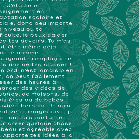
en. J’étudie en
seignement en
aptation scolaire et
ciale, donc peu importe
n niveau ou ta
ficulté, je peux t’aider
ec tes devoirs. Tu m’as
ut-être même déjà
oisée comme
seignante remplaçante
ns une de tes classes !
n ordi n’est jamais bien
in, on peut facilement
sser des heures à
garder des vidéos de
yages, de maisons, de
oisières ou de bébés
uviers bernois. Je suis
éative et imaginative, je
is toujours partante
ur créer quelque chose
 beau et agréable avec
i. Apporte tes idées à la