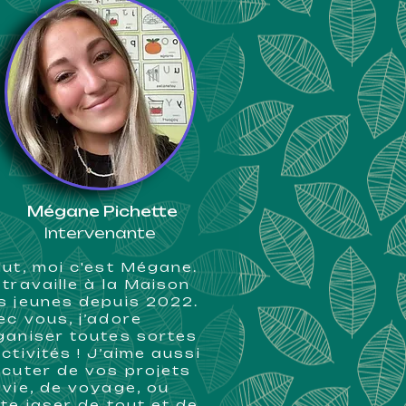
Mégane Pichette
Intervenante
lut, moi c'est Mégane.
 travaille à la Maison
s jeunes depuis 2022.
ec vous, j’adore
ganiser toutes sortes
activités ! J’aime aussi
scuter de vos projets
 vie, de voyage, ou
ste jaser de tout et de