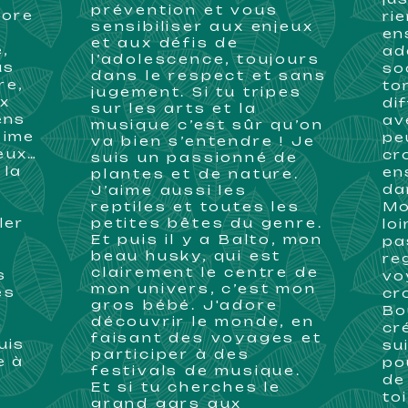
prévention et vous
dore
ri
sensibiliser aux enjeux
en
et aux défis de
,
ad
l’adolescence, toujours
us
so
dans le respect et sans
re,
to
jugement. Si tu tripes
ux
dif
sur les arts et la
ens
av
musique c’est sûr qu’on
aime
pe
va bien s’entendre ! Je
jeux…
cr
suis un passionné de
 la
en
plantes et de nature.
e
da
J’aime aussi les
reptiles et toutes les
Mo
ler
petites bêtes du genre.
lo
Et puis il y a Balto, mon
pa
beau husky, qui est
re
clairement le centre de
s
vo
mon univers, c’est mon
es
cr
gros bébé. J'adore
Bo
découvrir le monde, en
i
cr
faisant des voyages et
uis
su
participer à des
e à
po
festivals de musique.
de
Et si tu cherches le
to
grand gars aux