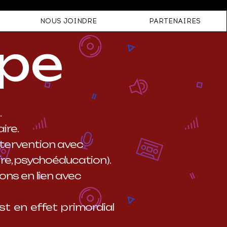
NOUS JOINDRE
PARTENAIRES
ipe
.
ire.
à l’intervention avec
ire, psychoéducation).
rmations en lien avec
st en effet primordial