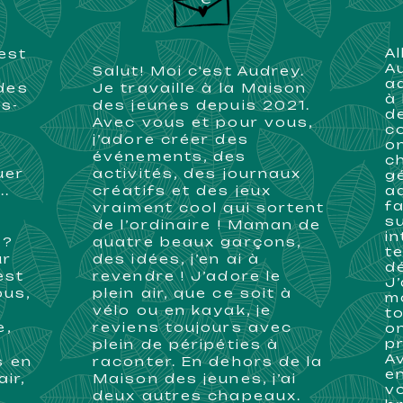
​A
est
A
Salut! Moi c'est Audrey.
a
 des
Je travaille à la Maison
à
is-
des jeunes depuis 2021.
d
Avec vous et pour vous,
c
j’adore créer des
o
événements, des
c
uer
activités, des journaux
g
..
créatifs et des jeux
ad
f
vraiment cool qui sortent
s
de l’ordinaire ! Maman de
i
 ?
quatre beaux garçons,
t
ur
des idées, j’en ai à
dé
est
revendre ! J’adore le
J
ous,
plein air, que ce soit à
m
vélo ou en kayak, je
t
e,
reviens toujours avec
o
p
plein de péripéties à
A
s en
raconter. En dehors de la
e
air,
Maison des jeunes, j’ai
v
deux autres chapeaux.