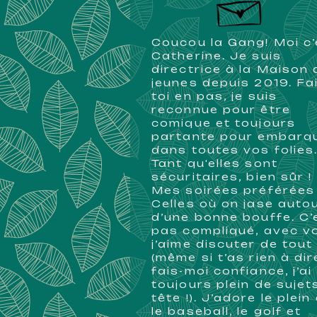
​Coucou la Gang! Moi c’
Catherine. Je suis
directrice à la Maison
jeunes depuis 2019. Fa
toi en pas, je suis
reconnue pour être
comique et toujours
partante pour embarq
dans toutes vos folies.
Tant qu'elles sont
sécuritaires, bien sûr !
Mes soirées préférées
Celles où on jase auto
d’une bonne bouffe. C’
pas compliqué, avec v
j’aime discuter de tout
(même si t’as rien à dir
fais-moi confiance, j’ai
toujours plein de sujet
tête !). J’adore le plein 
le baseball, le golf et