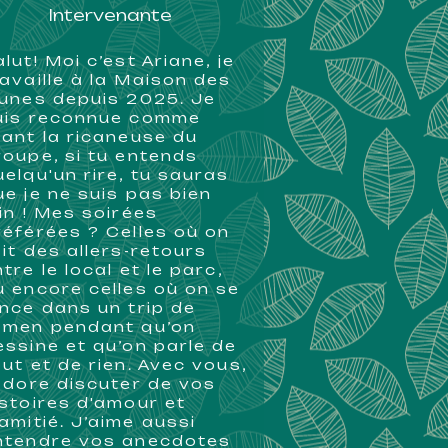
Intervenante
lut! Moi c’est Ariane, je
ravaille à la Maison des
eunes depuis 2025. Je
uis reconnue comme
tant la ricaneuse du
roupe, si tu entends
uelqu'un rire, tu sauras
ue je ne suis pas bien
oin ! Mes soirées
référées ? Celles où on
ait des allers-retours
tre le local et le parc,
u encore celles où on se
ance dans un trip de
amen pendant qu’on
essine et qu’on parle de
out et de rien. Avec vous,
’adore discuter de vos
istoires d'amour et
'amitié. J’aime aussi
ntendre vos anecdotes