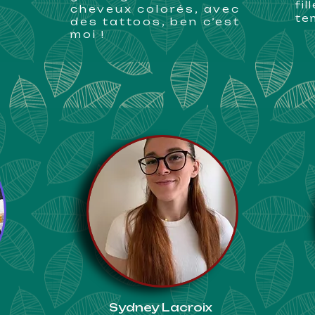
fil
cheveux colorés, avec
te
des tattoos, ben c’est
moi !
Sydney Lacroix