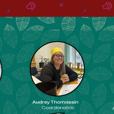
Audrey Thomassin
Coordonatric
e