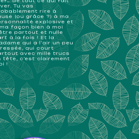
ef… de tout ce qui fait
ver. Tu vas
robablement rire à
ause (ou grâce ?) à ma
ersonnalité explosive et
 ma façon bien à moi
être partout et nulle
rt à la fois ! Et la
adame qui a l’air un peu
tressée, qui court
artout avec mille trucs
 tête, c’est clairement
oi !