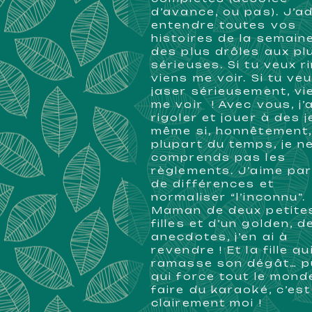
d’avance, ou pas). J’a
entendre toutes vos
histoires de la semaine
des plus drôles aux pl
sérieuses. Si tu veux ri
viens me voir. Si tu ve
jaser sérieusement, vi
me voir ! Avec vous, j’
rigoler et jouer à des 
même si, honnêtement,
plupart du temps, je n
comprends pas les
règlements. J’aime par
de différences et
normaliser “l’inconnu”.
Maman de deux petite
filles et d’un golden, d
anecdotes, j’en ai à
revendre ! Et la fille qu
ramasse son dégât… p
qui force tout le mond
faire du karaoké, c’est
clairement moi !