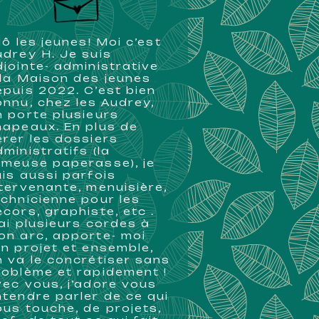
llô les jeunes! Moi c’est
udrey H. Je suis
djointe- administrative
 la Maison des jeunes
epuis 2022. C’est bien
onnu, chez les Audrey,
n porte plusieurs
hapeaux. En plus de
érer les dossiers
ministratifs (la
ameuse paperasse), je
uis aussi parfois
ntervenante, menuisière,
echnicienne pour les
cors, graphiste, etc .
’ai plusieurs cordes à
on arc, apporte- moi
on projet et ensemble,
n va le concrétiser sans
roblème et rapidement !
vec vous, j’adore vous
ntendre parler de ce qui
ous touche, de projets,