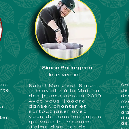
Simon Baillargeon
Intervenant
’est
Sa
Salut! Moi c'est Simon,
ante
Je
je travaille à la Maison
s
des jeunes depuis 2019.
de
Avec vous, j’adore
Av
danser, chanter et
ui
or
surtout jaser avec
e
d’
vous de tous les sujets
ter
di
qui vous intéressent.
de
J’aime discuter de
ju