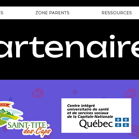
ÉS
ZONE PARENTS
RESSOURCES
artenair