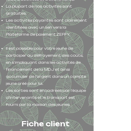
La plupart de nos activités sont
gratuites.
Les activités payantes sont clairement
identifiées avec un lien vers la
Plateforme de paiement ZEFFY.
Il est possible pour votre jeune de
participer au défrayement des coûts,
en s’impliquant dans les activités de
financement de la MDJ et ainsi
accumuler de l’argent dans un compte
jeune créé pour lui.
Les sorties sont encadrées par l’équipe
d’intervenants et le transport est
fourni par la maison des jeunes.
Fiche client