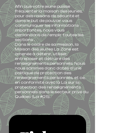
Afin que votre jeune puisse
fréquenter la maison des jeunes,
pour des raisons de sécurité et
dans le but de pouvoir vous
communiquer les informations
importantes, nous vous
demandons de remplir toutes les
sections .
Dans le cadre de sa mission, la
Maison des jeunes La Zone est
amenée à détenir, utiliser,
entreposer et détruire des
renseignements personnels. Nous
nous sommes donc dotés d’une
politique de protection des
renseignements personnels, et ce,
en conformité avec la Loi sur la
protection des renseignements
personnels dans le secteur privé du
Québec (Loi #25).