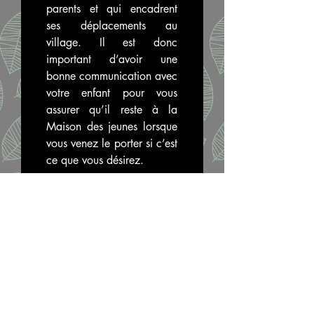
parents et qui encadrent 
ses déplacements au 
village. Il est donc 
important d’avoir une 
bonne communication avec 
votre enfant pour vous 
assurer qu’il reste à la 
Maison des jeunes lorsque 
vous venez le porter si c’est 
ce que vous désirez.
J’ai lu et bien 
compris ces 
informations: 
Signature
*
Drawing mode selected. Drawing requires a mouse or touchpad. For keyboard access