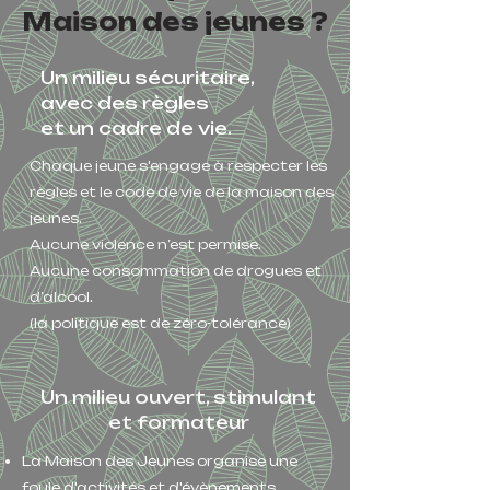
Maison des jeunes ?
Un milieu sécuritaire,
avec des règles
et un cadre de vie.
Chaque jeune s'engage à respecter les
règles et le code de vie de la maison des
jeunes.
Aucune violence n’est permise.
Aucune consommation de drogues et
d’alcool.
(la politique est de zéro-tolérance)
Un milieu ouvert, stimulant
et formateur
La Maison des Jeunes organise une
foule d'activités et d'évènements.